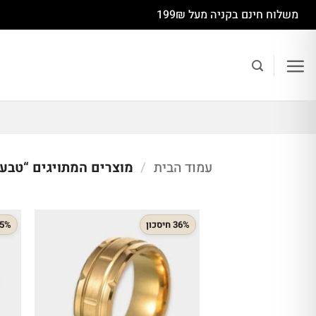
Ski
משלוח חינם בקניה מעל 199₪
t
conten
עמוד הבית
/
מוצרים המתויגים “טבעת
36% חיסכון
35% חיס