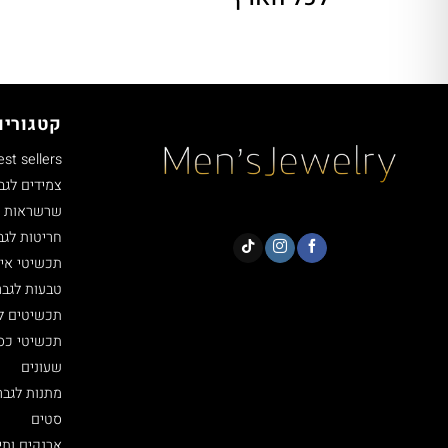
קטגוריו
est sellers
צמידים לגב
שרשראות ל
חריטות לגב
תכשיטי איי
טבעות לגבר
תכשיטים ל
תכשיטי כסף 5
שעונים
מתנות לגבר
סטים
ארנקים ותי