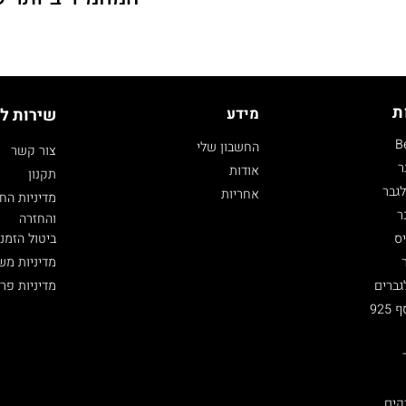
ת
מידע
שירות ל
B
החשבון שלי
צור קשר
ר
אודות
תקנון
גבר
אחריות
מדיניות הח
ר
והחזרה
ביטול הזמנ
ס
מדיניות מש
מדיניות פר
גברים
92
קים