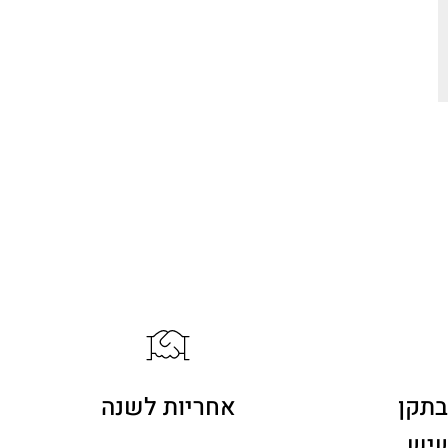
י
189
בתקן
אחריות לשנה
שיש