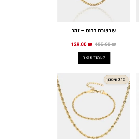
שרשרת ברוס – זהב
המחיר
המחיר
129.00
₪
185.00
₪
י
המקורי
הנוכחי
היה:
הוא:
לעמוד מוצר
129.00 ₪.
185.00 ₪.
149
34% חיסכון