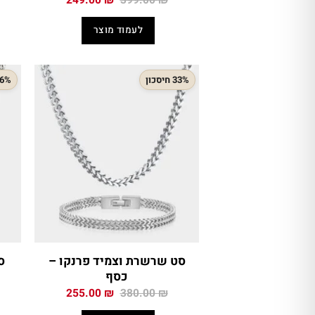
249.00
₪
399.00
₪
המקורי
הנוכחי
היה:
הוא:
לעמוד מוצר
249.00 ₪.
399.00 ₪.
33% חיסכון
36% חיס
סט שרשרת וצמיד פרנקו –
כסף
המחיר
המחיר
255.00
₪
380.00
₪
המקורי
הנוכחי