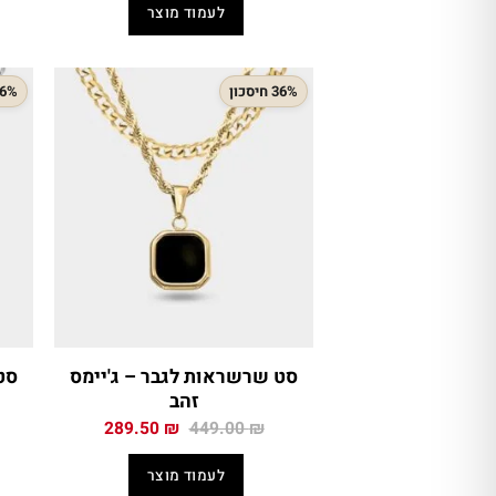
היה:
הוא:
לעמוד מוצר
255.00 ₪.
380.00 ₪.
36% חיסכון
36% חיס
סט שרשראות לגבר – ג'יימס
סט
זהב
המחיר
המחיר
289.50
₪
449.00
₪
המקורי
הנוכחי
היה:
הוא:
לעמוד מוצר
289.50 ₪.
449.00 ₪.