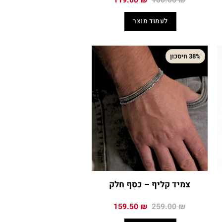
119.00
₪
180.00
₪
י
המקורי
הנוכחי
היה:
הוא:
לעמוד מוצר
119.00 ₪.
180.00 ₪.
199
38% חיסכון
צמיד קליף – כסף חלק
המחיר
המחיר
159.50
₪
259.00
₪
י
המקורי
הנוכחי