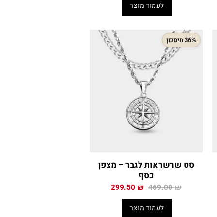
היה:
הוא:
לעמוד מוצר
159.50 ₪.
259.00 ₪.
159
36% חיסכון
סט שרשראות לגבר – מצפן
כסף
המחיר
המחיר
299.50
₪
469.00
₪
י
המקורי
הנוכחי
היה:
הוא:
לעמוד מוצר
299.50 ₪.
469.00 ₪.
299