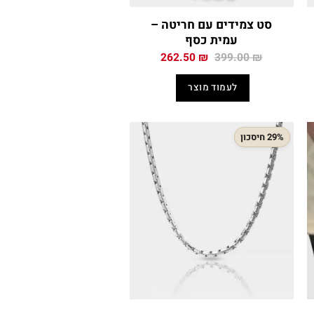
סט צמידים עם חריטה –
עמית כסף
המחיר
המחיר
262.50
₪
399.00
₪
י
המקורי
הנוכחי
היה:
הוא:
לעמוד מוצר
262.50 ₪.
399.00 ₪.
159
29% חיסכון