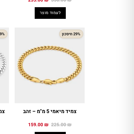
235.00
₪
350.00
₪
המקורי
הנוכחי
היה:
הוא:
לעמוד מוצר
235.00 ₪.
350.00 ₪.
29% חיסכון
29% חיס
צמיד מיאמי 5 מ"מ – זהב
צמיד 
המחיר
המחיר
159.00
₪
225.00
₪
המקורי
הנוכחי