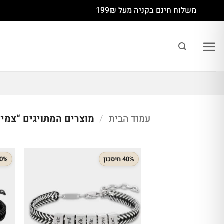
Ski
משלוח חינם בקניה מעל 199₪
t
conten
עמוד הבית
/
מוצרים המתויגים “צמיד
40% חיסכון
40% חיס