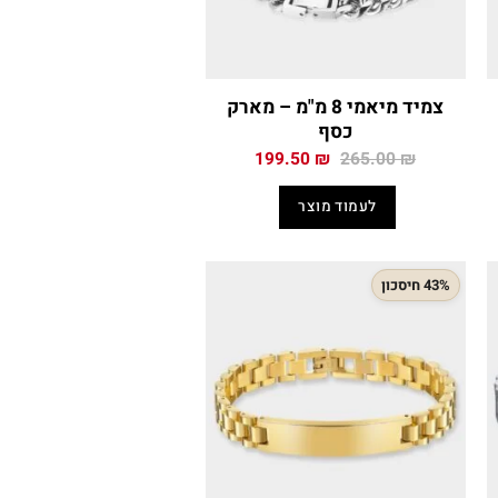
צמיד מיאמי 8 מ"מ – מארק
כסף
המחיר
המחיר
199.50
₪
265.00
₪
י
המקורי
הנוכחי
היה:
הוא:
לעמוד מוצר
199.50 ₪.
265.00 ₪.
199
43% חיסכון