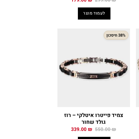
179.00
₪
299.00
₪
י
המקורי
הנוכחי
היה:
הוא:
לעמוד מוצר
179.00 ₪.
299.00 ₪.
169
38% חיסכון
צמיד פייטרו איטלקי – רוז
גולד שחור
המחיר
המחיר
339.00
₪
550.00
₪
י
המקורי
הנוכחי