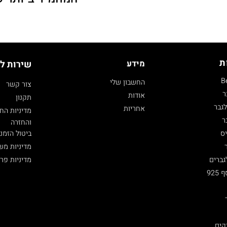
ת
מידע
שירות ל
B
החשבון שלי
צור קשר
ר
אודות
תקנון
גבר
אחריות
מדיניות הח
ר
והחזרה
ביטול הזמנ
ס
מדיניות מש
מדיניות פר
גברים
92
קים