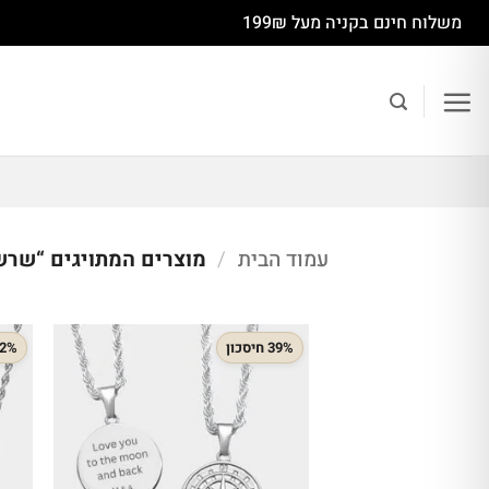
Ski
משלוח חינם בקניה מעל 199₪
t
conten
עמוד הבית
/
מוצרים המתויגים “שרש
39% חיסכון
32% חיס