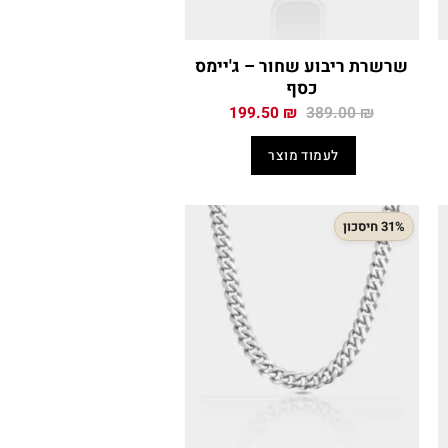
שרשרת ריבוע שחור – ג'יימס
כסף
המחיר
המחיר
199.50
₪
389.00
₪
י
המקורי
הנוכחי
היה:
הוא:
לעמוד מוצר
199.50 ₪.
389.00 ₪.
199
31% חיסכון