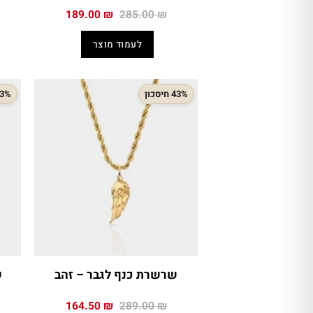
המחיר
המחיר
189.00
₪
285.00
₪
המקורי
הנוכחי
היה:
הוא:
לעמוד מוצר
189.00 ₪.
285.00 ₪.
43% חיסכון
43% חיס
שרשרת כנף לגבר – זהב
ש
המחיר
המחיר
164.50
₪
289.00
₪