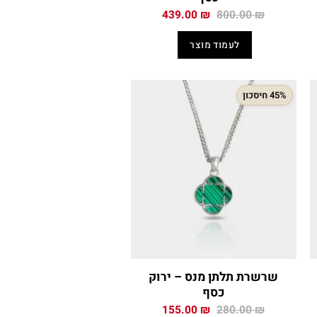
המחיר
המחיר
439.00
₪
800.00
₪
י
המקורי
הנוכחי
היה:
הוא:
לעמוד מוצר
439.00 ₪.
800.00 ₪.
439
45% חיסכון
שרשרת תלתן מנס – ירוק
כסף
המחיר
המחיר
155.00
₪
280.00
₪