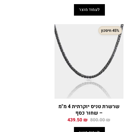
י
המקורי
הנוכחי
היה:
הוא:
לעמוד מוצר
155.00 ₪.
280.00 ₪.
155
45% חיסכון
שרשרת טניס יוקרתית 4 מ"מ
– שחור כסף
המחיר
המחיר
439.50
₪
800.00
₪
י
המקורי
הנוכחי
היה:
הוא: