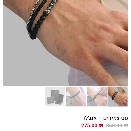
סט צמידים – אנג'לו
המחיר
המחיר
275.00
₪
350.00
₪
המקורי
הנוכחי