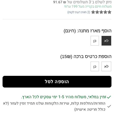
ניתן לשלם ב־3 תשלומים של
91.67
₪
היה:
הוא:
משלוח חינם בקנייה מעל 199 ש״ח!
275.00 ₪.
350.00 ₪.
(
2
חוות דעת לקוח)
2
מדורגים
5
מתוך 5
מבוסס על
הוסף מארז מתנה: (חינם)
דירוגים של
לקוחות
לא
כן
הוספת כרטיס ברכה (15₪)
לא
כן
הוספה לסל
זמין במלאי, משלוח מהיר 1-5 ימי עסקים לכל הארץ.
החזרות/החלפות קלות, שירות הלקוחות שלנו תמיד זמין לעזור (לא
כולל חריטה אישית)