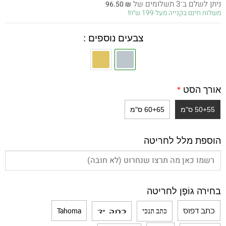
ניתן לשלם ב־3 תשלומים של
96.50
₪
היה:
הוא:
משלוח חינם בקנייה מעל 199 ש״ח!
289.50 ₪.
449.00 ₪.
צבעים נוספים :
אורך הסט
*
50+55 ס"מ
60+65 ס"מ
הוספת מלל לחריטה
בחירה גוֹפָן לחריטה
כתב דפוס
Tahoma
כתב תנכי
כתב יד