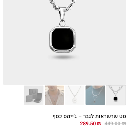
סט שרשראות לגבר – ג'יימס כסף
המחיר
המחיר
289.50
₪
449.00
₪
המקורי
הנוכחי