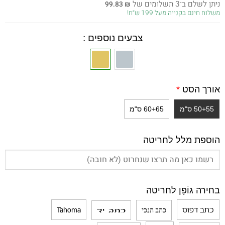
ניתן לשלם ב־3 תשלומים של
99.83
₪
היה:
הוא:
משלוח חינם בקנייה מעל 199 ש״ח!
299.50 ₪.
449.00 ₪.
צבעים נוספים :
אורך הסט
*
50+55 ס"מ
60+65 ס"מ
הוספת מלל לחריטה
בחירה גוֹפָן לחריטה
כתב דפוס
Tahoma
כתב תנכי
כתב יד