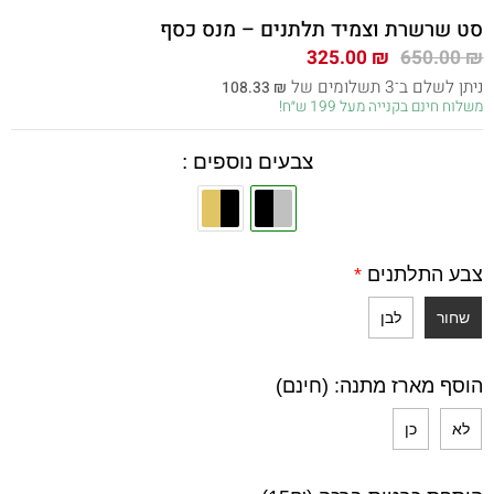
סט שרשרת וצמיד תלתנים – מנס כסף
המחיר
המחיר
325.00
₪
650.00
₪
המקורי
הנוכחי
ניתן לשלם ב־3 תשלומים של
108.33
₪
היה:
הוא:
משלוח חינם בקנייה מעל 199 ש״ח!
325.00 ₪.
650.00 ₪.
צבעים נוספים :
צבע התלתנים
*
שחור
לבן
הוסף מארז מתנה: (חינם)
לא
כן