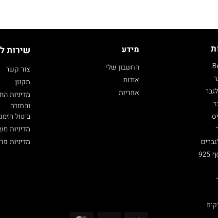
ת
מידע
שירות ל
B
החשבון שלי
צור קשר
ר
אודות
תקנון
גבר
אחריות
מדיניות הח
ר
והחזרה
ביטול הזמנ
ס
מדיניות מש
מדיניות פר
גברים
92
קים