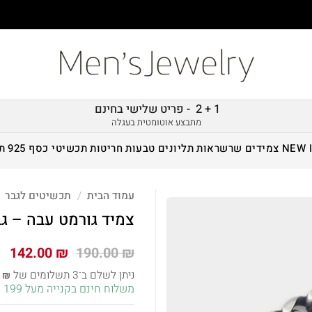
1 + 2 - פריט שלישי בחינם
מתבצע אוטומטית בעגלה
NEW 
צמידים
שרשראות
תליונים
טבעות
חריטות
תכשיטי כסף 925
ת
עמוד הבית
/
תכשיטים לגבר
צמיד גורמט עבה – ג
המחיר
המ
142.00
₪
190.00
₪
המקורי
הנ
ניתן לשלם ב־3 תשלומים של
3
₪
היה:
הו
משלוח חינם בקנייה מעל 199 ש״ח!
 ₪.
190.00 ₪.