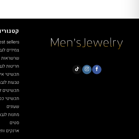
קטגוריו
est sellers
צמידים לגב
שרשראות ל
חריטות לגב
תכשיטי איי
טבעות לגבר
תכשיטים ל
תכשיטי כסף 5
שעונים
מתנות לגבר
סטים
ארנקים ותי