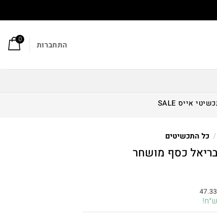
0
התחברות
כשיטי אייס
SALE
/
כל התכשיטים
בריאל כסף מושחר
חיר
וכחי
47.3
א:
142.00