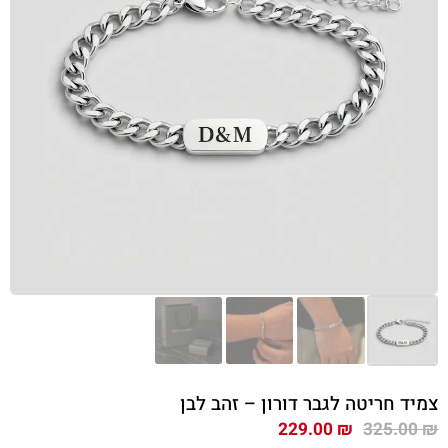
צמיד חריטה לגבר דורון – זהב לבן
המחיר
המחיר
229.00
₪
325.00
₪
המקורי
הנוכחי