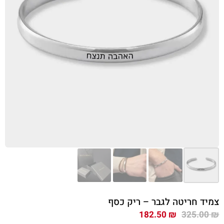
צמיד חריטה לגבר – ריק כסף
המחיר
המחיר
182.50
₪
325.00
₪
המקורי
הנוכחי