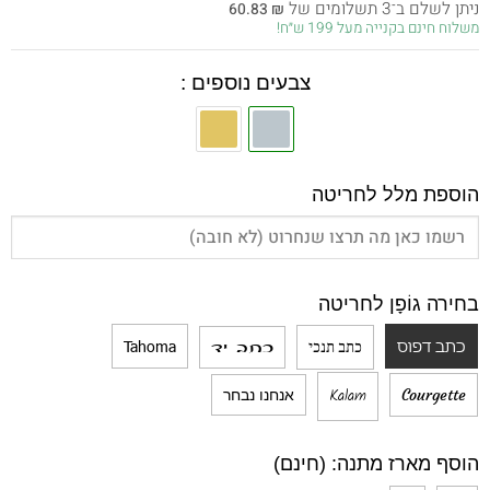
ניתן לשלם ב־3 תשלומים של
60.83
₪
היה:
הוא:
משלוח חינם בקנייה מעל 199 ש״ח!
182.50 ₪.
325.00 ₪.
צבעים נוספים :
הוספת מלל לחריטה
בחירה גוֹפָן לחריטה
כתב דפוס
Tahoma
כתב תנכי
כתב יד
Kalam
Courgette
אנחנו נבחר
הוסף מארז מתנה: (חינם)