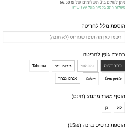
ניתן לשלם ב־3 תשלומים של
66.50
₪
היה:
הוא:
משלוח חינם בקנייה מעל 199 ש״ח!
199.50 ₪.
345.00 ₪.
הוספת מלל לחריטה
בחירה גוֹפָן לחריטה
כתב דפוס
Tahoma
כתב תנכי
כתב יד
Kalam
Courgette
אנחנו נבחר
הוסף מארז מתנה: (חינם)
לא
כן
הוספת כרטיס ברכה (15₪)