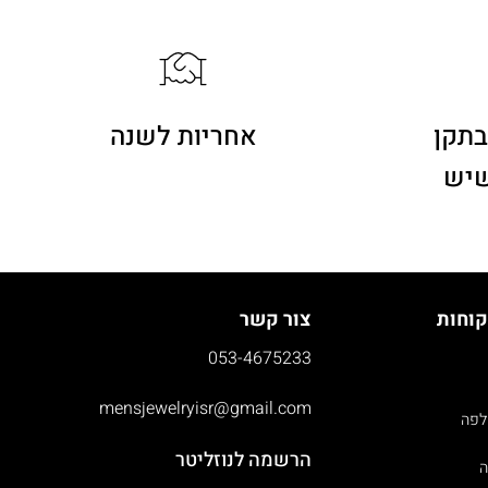
בתקן
אחריות לשנה
שיש
קוחות
צור קשר
053-4675233
mensjewelryisr@gmail.com
לפה
הרשמה לנוזליטר
ה