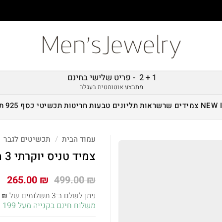
1 + 2 - פריט שלישי בחינם
מתבצע אוטומטית בעגלה
NEW 
צמידים
שרשראות
תליונים
טבעות
חריטות
תכשיטי כסף 925
ת
עמוד הבית
/
תכשיטים לגבר
צמיד טניס יוקרתי 3 מ"מ – כסף
המחיר
המ
265.00
₪
499.00
₪
המקורי
הנ
ניתן לשלם ב־3 תשלומים של
3
₪
היה:
הו
משלוח חינם בקנייה מעל 199 ש״ח!
 ₪.
499.00 ₪.