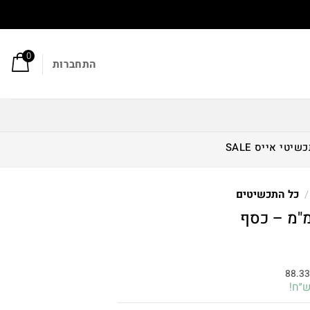
0
התחברות
כשיטי אייס
SALE
/
כל התכשיטים
חיר
וכחי
88.3
א:
265.00