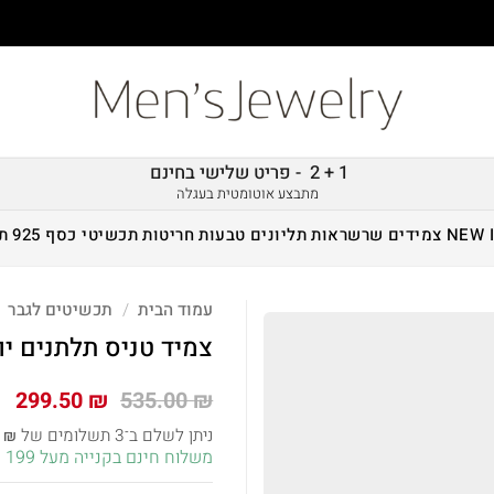
1 + 2 - פריט שלישי בחינם
מתבצע אוטומטית בעגלה
NEW 
צמידים
שרשראות
תליונים
טבעות
חריטות
תכשיטי כסף 925
ת
עמוד הבית
/
תכשיטים לגבר
צמיד טניס תלתנים יו
המחיר
המ
299.50
₪
535.00
₪
המקורי
הנ
ניתן לשלם ב־3 תשלומים של
3
₪
היה:
הו
משלוח חינם בקנייה מעל 199 ש״ח!
 ₪.
535.00 ₪.