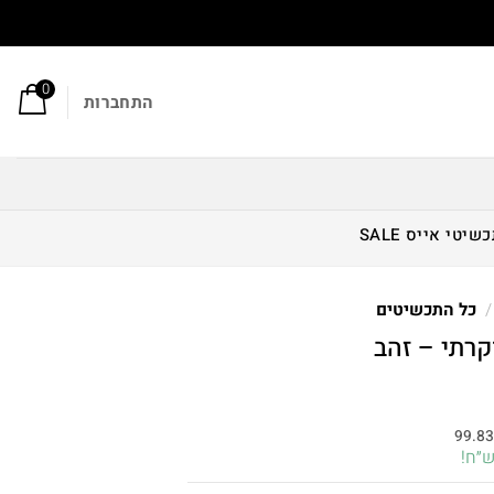
0
התחברות
כשיטי אייס
SALE
/
כל התכשיטים
קרתי – זהב
חיר
וכחי
99.8
א:
299.50