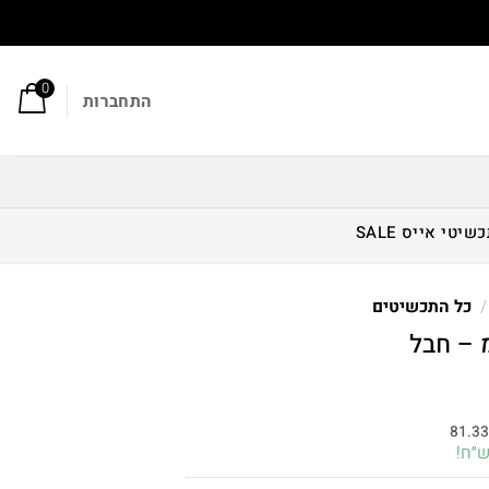
0
התחברות
כשיטי אייס
SALE
/
כל התכשיטים
חיר
וכחי
81.3
א:
244.00