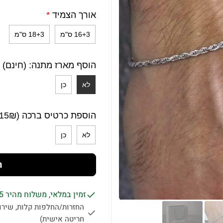
אורך הצמיד
*
16+3 ס"מ
18+3 ס"מ
הוסף מארז מתנה: (חינם)
לא
כן
הוספת כרטיס ברכה (15₪)
לא
כן
ה
זמין במלאי, משלוח מהיר 1-5 ימי עסקים לכל הארץ.
החזרות/החלפות קלות, שירות
חריטה אישית)