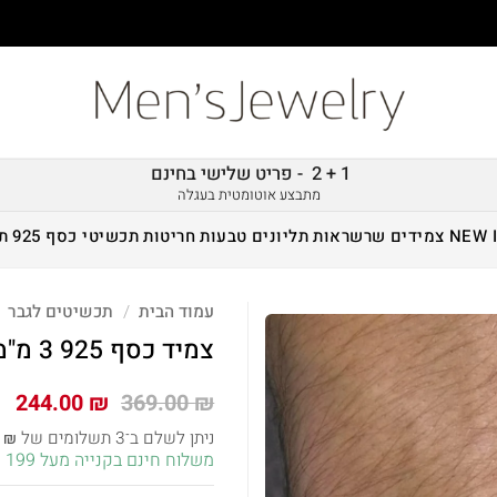
1 + 2 - פריט שלישי בחינם
מתבצע אוטומטית בעגלה
NEW 
צמידים
שרשראות
תליונים
טבעות
חריטות
תכשיטי כסף 925
ת
עמוד הבית
/
תכשיטים לגבר
צמיד כסף 925 3 מ"מ – חבל
המחיר
המ
244.00
₪
369.00
₪
המקורי
הנ
ניתן לשלם ב־3 תשלומים של
3
₪
היה:
הו
משלוח חינם בקנייה מעל 199 ש״ח!
 ₪.
369.00 ₪.