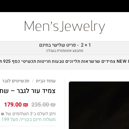
1 + 2 - פריט שלישי בחינם
מתבצע אוטומטית בעגלה
NEW 
צמידים
שרשראות
תליונים
טבעות
חריטות
תכשיטי כסף 925
ת
עמוד הבית
/
תכשיטים לגבר
צמיד עור לגבר – שחו
המחיר
המ
179.00
₪
235.00
₪
המקורי
הנ
ניתן לשלם ב־3 תשלומים של
7
₪
היה:
הו
משלוח חינם בקנייה מעל 199 ש״ח!
 ₪.
235.00 ₪.