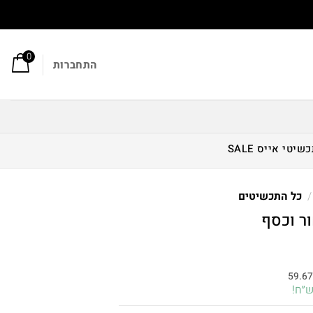
0
התחברות
כשיטי אייס
SALE
/
כל התכשיטים
ר וכסף
חיר
וכחי
59.6
א:
179.00