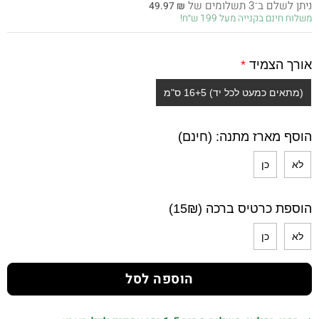
ניתן לשלם ב־3 תשלומים של
49.97
₪
היה:
הוא:
משלוח חינם בקנייה מעל 199 ש״ח!
149.90 ₪.
260.00 ₪.
אורך הצמיד
*
(מתאים כמעט לכל יד) 16+5 ס"מ
הוסף מארז מתנה: (חינם)
לא
כן
הוספת כרטיס ברכה (15₪)
לא
כן
הוספה לסל