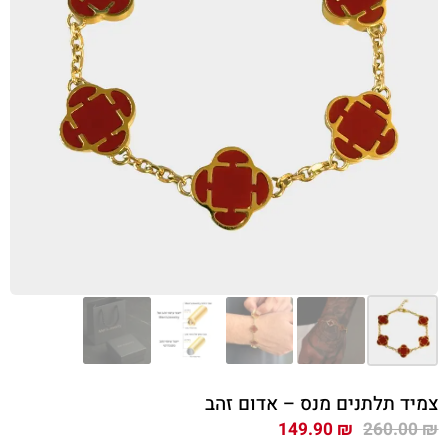
צמיד תלתנים מנס – אדום זהב
המחיר
המחיר
149.90
₪
260.00
₪
המקורי
הנוכחי