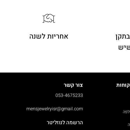
בתקן
אחריות לשנה
שיש
קוחות
צור קשר
053-4675233
mensjewelryisr@gmail.com
לפה
הרשמה לנוזליטר
ה