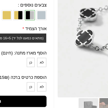
צבעים נוספים :
אורך הצמיד
*
(מתאים כמעט לכל יד) 16+5 ס"מ
הוסף מארז מתנה: (חינם)
לא
כן
הוספת כרטיס ברכה (15₪)
לא
כן
ה