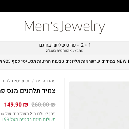
1 + 2 - פריט שלישי בחינם
מתבצע אוטומטית בעגלה
NEW 
צמידים
שרשראות
תליונים
טבעות
חריטות
תכשיטי כסף 925
ת
עמוד הבית
/
תכשיטים לגבר
צמיד תלתנים מנס פר
המחיר
המ
149.90
₪
260.00
₪
המקורי
הנ
ניתן לשלם ב־3 תשלומים של
7
₪
היה:
הו
משלוח חינם בקנייה מעל 199 ש״ח!
 ₪.
260.00 ₪.