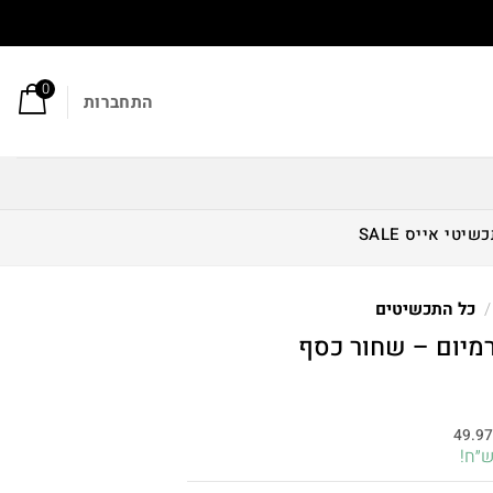
0
התחברות
כשיטי אייס
SALE
/
כל התכשיטים
מיום – שחור כסף
חיר
וכחי
49.9
א:
149.90