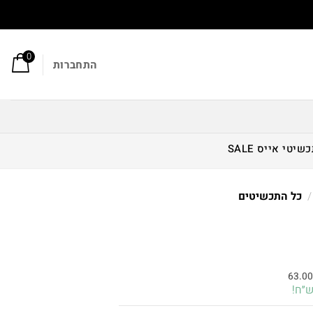
0
התחברות
כשיטי אייס
SALE
/
כל התכשיטים
חיר
וכחי
63.0
א:
189.00