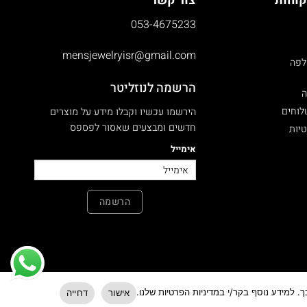
קוחות
צור קשר
053-4675233
mensjewelryisr@gmail.com
לפה
הרשמה לנוזליטר
ה
לוחים
הירשמו עכשיו וקבלו מידע על מוצרים
חדשים ומבצעים שאסור לפספס
טיות
אימייל
הרשמה
 למידע נוסף בקר/י במדיניות הפרטיות שלנו.
אישור
דחייה