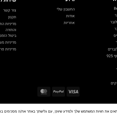
שירות ל
B
החשבון שלי
צור קשר
ר
אודות
תקנון
גבר
אחריות
מדיניות הח
ר
והחזרה
ביטול הזמנ
ס
מדיניות מש
מדיניות פר
גברים
92
קים
MasterCard
PayPal
Visa
כל הזכויות שמורות ©
,2026
MensJewelry
התאים את חוויות המשתמש שלך ולמידע שיווקי, עם גלישתך באתר את/ה מסכימים בכך.