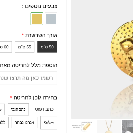
צבעים נוספים :
אורך השרשרת
*
50 ס"מ
55 ס"מ
60 ס"מ
הוספת מלל לחריטה מאחור (+
בחירה גוֹפָן לחריטה
*
כתב דפוס
כתב תנכי
כ
Kalam
אנחנו נבחר
ללא