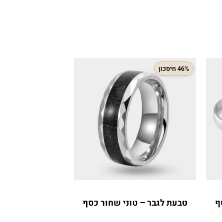
46% חיסכון
44% חיסכון
צמיד טניס תלתנ
ף
טבעת לגבר – טוני שחור כסף
כסף