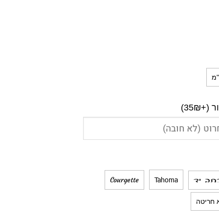
35₪)
Tahoma
Courgette
תב יד
 חריטה