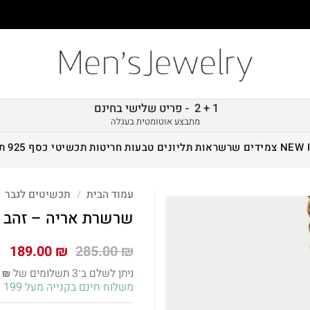
1 + 2 - פריט שלישי בחינם
מתבצע אוטומטית בעגלה
NEW 
צמידים
שרשראות
תליונים
טבעות
חריטות
תכשיטי כסף 925
ת
עמוד הבית
/
תכשיטים לגבר
שרשרת אריה – זהב
המחיר
המ
189.00
₪
285.00
₪
המקורי
הנ
ניתן לשלם ב־3 תשלומים של
0
₪
היה:
הו
משלוח חינם בקנייה מעל 199 ש״ח!
 ₪.
285.00 ₪.