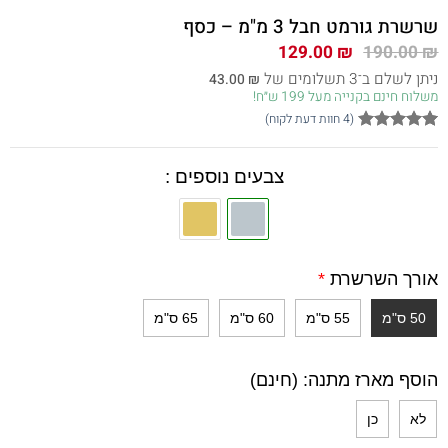
שרשרת גורמט חבל 3 מ"מ – כסף
המחיר
המחיר
129.00
₪
190.00
₪
המקורי
הנוכחי
ניתן לשלם ב־3 תשלומים של
43.00
₪
היה:
הוא:
משלוח חינם בקנייה מעל 199 ש״ח!
129.00 ₪.
190.00 ₪.
(
4
חוות דעת לקוח)
4
מדורגים
5
מתוך 5
מבוסס על
צבעים נוספים :
דירוגים של
לקוחות
אורך השרשרת
*
50 ס"מ
55 ס"מ
60 ס"מ
65 ס"מ
הוסף מארז מתנה: (חינם)
לא
כן