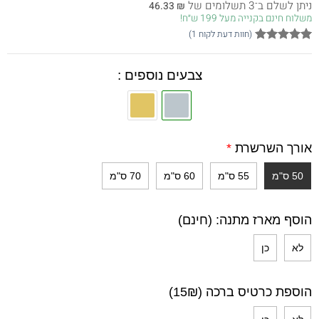
ניתן לשלם ב־3 תשלומים של
46.33
₪
היה:
הוא:
משלוח חינם בקנייה מעל 199 ש״ח!
139.00 ₪.
195.00 ₪.
(חוות דעת לקוח
1
)
1
מדורג
5
מתוך 5
מבוסס על
צבעים נוספים :
דירוגים של
לקוחות
אורך השרשרת
*
50 ס"מ
55 ס"מ
60 ס"מ
70 ס"מ
הוסף מארז מתנה: (חינם)
לא
כן
הוספת כרטיס ברכה (15₪)