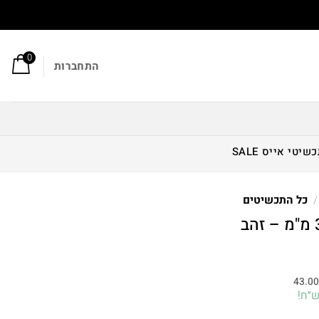
0
התחברות
כשיטי אייס
SALE
/
כל התכשיטים
חיר
וכחי
43.0
א:
129.00