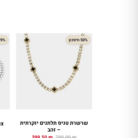
50% חיסכון
29% חיסכ
שרשרת טניס תלתנים יוקרתית
צמיד
– זהב
המחיר
המחיר
399.50
₪
799.00
₪