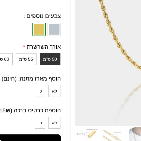
1
מדורג
5
מתוך 5
מבוסס על
צבעים נוספים :
דירוגים של
לקוחות
אורך השרשרת
*
50 ס"מ
55 ס"מ
60 ס"מ
הוסף מארז מתנה: (חינם)
לא
כן
הוספת כרטיס ברכה (15₪)
לא
כן