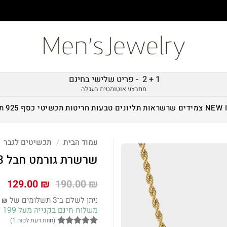
1 + 2 - פריט שלישי בחינם
מתבצע אוטומטית בעגלה
NEW 
צמידים
שרשראות
תליונים
טבעות
חריטות
תכשיטי כסף 925
ת
עמוד הבית
/
תכשיטים לגבר
שרשרת גורמט חבל 3 מ"מ – זהב
המחיר
המ
129.00
₪
190.00
₪
המקורי
הנ
ניתן לשלם ב־3 תשלומים של
0
₪
היה:
הו
משלוח חינם בקנייה מעל 199 ש״ח!
 ₪.
190.00 ₪.
(חוות דעת לקוח
1
)