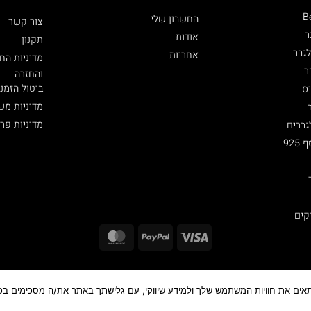
B
החשבון שלי
צור קשר
ר
אודות
תקנון
גבר
אחריות
מדיניות הח
ר
והחזרה
ביטול הזמנ
ס
מדיניות מש
מדיניות פר
גברים
92
קים
MasterCard
PayPal
Visa
כל הזכויות שמורות ©
,2026
MensJewelry
התאים את חוויות המשתמש שלך ולמידע שיווקי, עם גלישתך באתר את/ה מסכימים בכך.