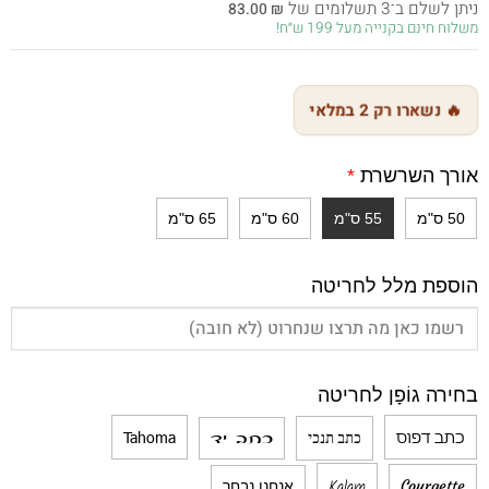
ניתן לשלם ב־3 תשלומים של
83.00
₪
היה:
הוא:
משלוח חינם בקנייה מעל 199 ש״ח!
249.00 ₪.
399.00 ₪.
🔥 נשארו רק 2 במלאי
אורך השרשרת
*
50 ס"מ
55 ס"מ
60 ס"מ
65 ס"מ
הוספת מלל לחריטה
בחירה גוֹפָן לחריטה
כתב דפוס
Tahoma
כתב תנכי
כתב יד
Kalam
Courgette
אנחנו נבחר