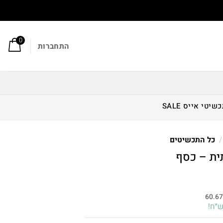
0
התחברות
כשיטי אייס
SALE
/
כל התכשיטים
ת – כסף
חיר
וכחי
60.6
א:
182.00