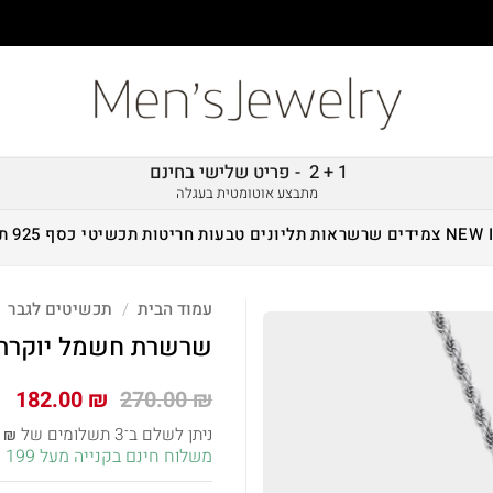
1 + 2 - פריט שלישי בחינם
מתבצע אוטומטית בעגלה
NEW 
צמידים
שרשראות
תליונים
טבעות
חריטות
תכשיטי כסף 925
ת
עמוד הבית
/
תכשיטים לגבר
שרשרת חשמל יוקרתי
המחיר
המ
182.00
₪
270.00
₪
המקורי
הנ
ניתן לשלם ב־3 תשלומים של
7
₪
היה:
הו
משלוח חינם בקנייה מעל 199 ש״ח!
 ₪.
270.00 ₪.