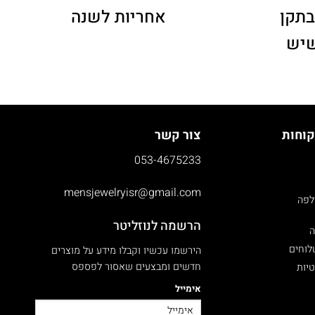
בתקן
אחריות לשנה
שיש
קוחות
צור קשר
053-4675233
mensjewelryisr@gmail.com
לפה
הרשמה לנוזליטר
ה
לוחים
הירשמו עכשיו וקבלו מידע על מוצרים
חדשים ומבצעים שאסור לפספס
טיות
אימייל