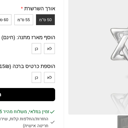
אורך השרשרת
*
50 ס"מ
55 ס"מ
60 ס"מ
הוסף מארז מתנה: (חינם)
לא
כן
הוספת כרטיס ברכה (15₪)
לא
כן
ה
זמין במלאי, משלוח מהיר 1-5 ימי עסקים לכל הארץ.
החזרות/החלפות קלות, שירות
חריטה אישית)