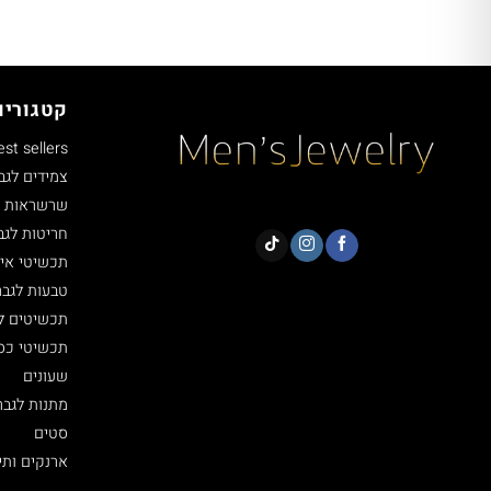
קטגוריו
est sellers
צמידים לגב
שרשראות ל
חריטות לגב
תכשיטי איי
טבעות לגבר
תכשיטים ל
תכשיטי כסף 5
שעונים
מתנות לגבר
סטים
ארנקים ותי