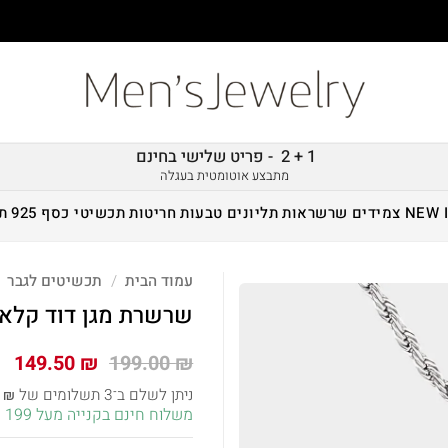
1 + 2 - פריט שלישי בחינם
מתבצע אוטומטית בעגלה
NEW 
צמידים
שרשראות
תליונים
טבעות
חריטות
תכשיטי כסף 925
ת
עמוד הבית
/
תכשיטים לגבר
שרשרת מגן דוד קלא
המחיר
המ
149.50
₪
199.00
₪
המקורי
הנ
ניתן לשלם ב־3 תשלומים של
3
₪
היה:
הו
משלוח חינם בקנייה מעל 199 ש״ח!
 ₪.
199.00 ₪.