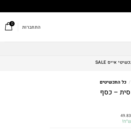
0
התחברות
כשיטי אייס
SALE
/
כל התכשיטים
סית – כסף
חיר
וכחי
49.8
א:
149.50