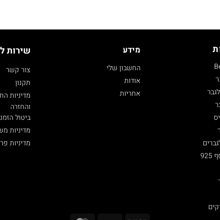
ת
מידע
שירות ל
B
החשבון שלי
צור קשר
ר
אודות
תקנון
גבר
אחריות
מדיניות הח
ר
והחזרה
ביטול הזמנ
ס
מדיניות מש
מדיניות פר
גברים
92
קים