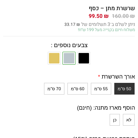
שרשרת מתן – כסף
המחיר
המחיר
99.50
₪
160.00
₪
המקורי
הנוכחי
ניתן לשלם ב־3 תשלומים של
33.17
₪
היה:
הוא:
משלוח חינם בקנייה מעל 199 ש״ח!
99.50 ₪.
160.00 ₪.
צבעים נוספים :
אורך השרשרת
*
50 ס"מ
55 ס"מ
60 ס"מ
70 ס"מ
הוסף מארז מתנה: (חינם)
לא
כן