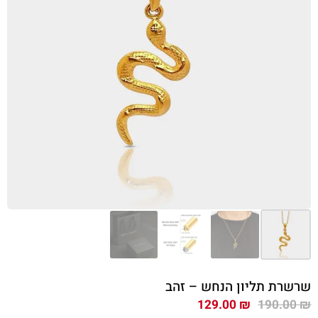
שרשרת תליון הנחש – זהב
המחיר
המחיר
129.00
₪
190.00
₪
המקורי
הנוכחי