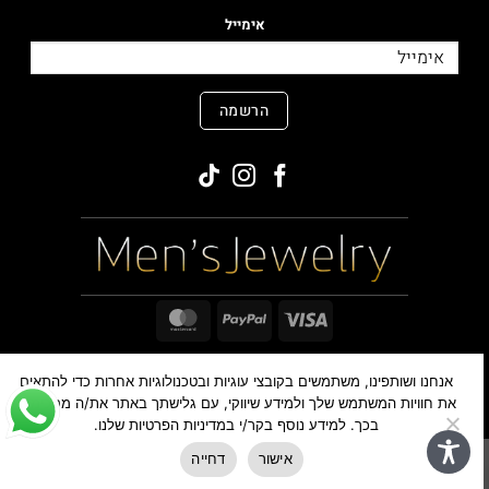
אימייל
הרשמה
MasterCard
PayPal
Visa
אנחנו ושותפינו, משתמשים בקובצי עוגיות ובטכנולוגיות אחרות כדי להתאים
כל הזכויות שמורות ©
,2026
MensJewelry
את חוויות המשתמש שלך ולמידע שיווקי, עם גלישתך באתר את/ה מסכימים
בכך. למידע נוסף בקר/י במדיניות הפרטיות שלנו.
אישור
דחייה