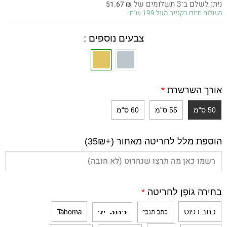
ניתן לשלם ב־3 תשלומים של
51.67
₪
היה:
הוא:
משלוח חינם בקנייה מעל 199 ש״ח!
155.00 ₪.
280.00 ₪.
צבעים נוספים :
אורך השרשרת
*
50 ס"מ
55 ס"מ
60 ס"מ
הוספת מלל לחריטה מאחור (+35₪)
בחירה גוֹפָן לחריטה
*
כתב דפוס
Tahoma
כתב תנכי
כתב יד